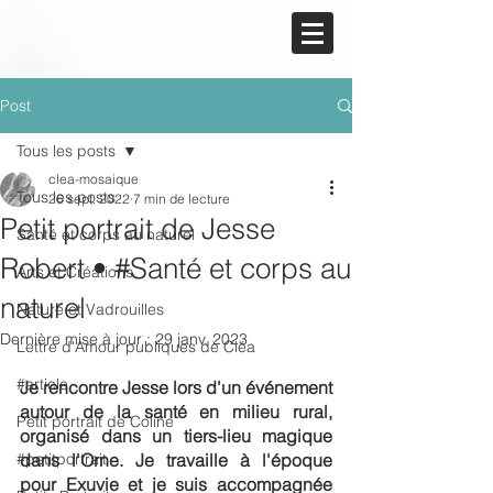
Post
Tous les posts
clea-mosaique
Tous les posts
26 sept. 2022
7 min de lecture
Petit portrait de Jesse
Santé et corps au naturel
Robert • #Santé et corps au
Arts et Créations
naturel
Nature et Vadrouilles
Dernière mise à jour :
29 janv. 2023
Lettre d'Amour publiques de Cléa
#article
Je rencontre Jesse lors d'un événement 
autour de la santé en milieu rural, 
Petit portrait de Coline
organisé dans un tiers-lieu magique 
#petitportrait
dans l'Orne. Je travaille à l'époque 
pour Exuvie et je suis accompagnée 