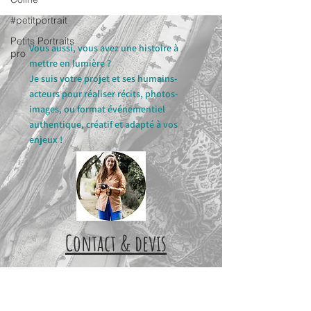
#petitportrait
Petits Portraits
Vous aussi, vous avez une histoire à
pro
mettre en lumière ?
Je suis votre projet et ses humains-
acteurs pour réaliser récits, photos-
images, ou format événementiel
authentique, créatif et adapté à vos
enjeux !
Contact & devis
📍Je suis basée sur Nantes et peux
me déplacer en Bretagne et ailleurs en
France avec défraiement.