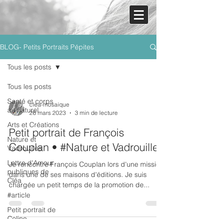
BLOG- Petits Portraits Pépites
Tous les posts
Tous les posts
Santé et corps
clea-mosaique
au naturel
26 mars 2023
3 min de lecture
Arts et Créations
Petit portrait de François
Nature et
Couplan • #Nature et Vadrouilles
Vadrouilles
Lettre d'Amour
Je rencontre François Couplan lors d'une mission
publiques de
dans une de ses maisons d'éditions. Je suis
Cléa
chargée un petit temps de la promotion de...
#article
Petit portrait de
Coline