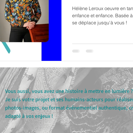
Hélène Leroux oeuvre en tant
enfance et enfance. Basée à B
se déplace jusqu'à vous !
Vous aussi, vous avez une histoire à mettre en lumière ?
Je suis votre projet et ses humains-acteurs pour réaliser
photos-images, ou format événementiel authentique, cré
adapté à vos enjeux !