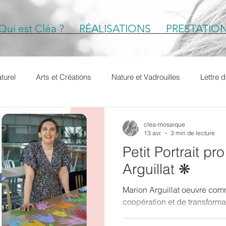
Qui est Cléa ?
RÉALISATIONS
PRESTATIO
turel
Arts et Créations
Nature et Vadrouilles
Lettre 
e
#petitportrait
Petits Portraits pro
clea-mosaique
13 avr.
3 min de lecture
Petit Portrait pr
Arguillat ❋
Marion Arguillat oeuvre comm
coopération et de transform