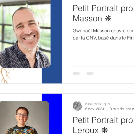
Petit Portrait p
Masson ❋
Gwenaël Masson oeuvre com
par la CNV, basé dans le Fini
clea-mosaique
6 nov. 2024
3 min de lectu
Petit Portrait pr
Leroux ❋