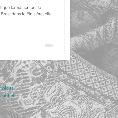
 que formatrice petite
rest dans le Finistère, elle
 récits,
atif et