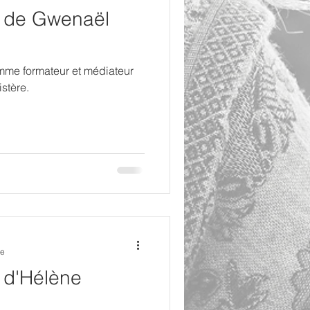
ro de Gwenaël
me formateur et médiateur
stère.
re
o d'Hélène