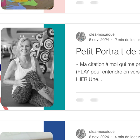
clea-mosaique
6 nov. 2024
2 min de lectu
Petit Portrait de
« Ma citation à moi qui me pa
(PLAY pour entendre en versi
HIER Une...
clea-mosaique
6 nov. 2024
4 min de lectu