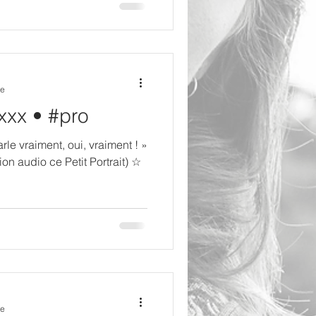
re
 xxx • #pro
rle vraiment, oui, vraiment ! »
on audio ce Petit Portrait) ☆
re