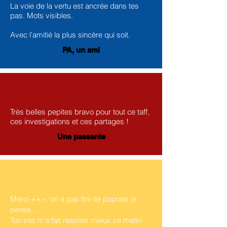
La voie de la vertu est ancrée dans tes
pas. Mots visibles.
Avec l'amitié la plus sincère qui soit.
PA, un ami
Très belles pepites bravo pour tout ce taff,
ces investigations et ces partages !
Une passante
Merci +++, on a pas fini de papoter je
pense...
Ton site m'a fait respirer mieux ce matin