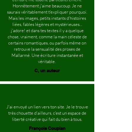
Honnêtement j'aime beaucoup. Je ne
saurais véritablement t'expliquer pourquoi.
Mais les images, petits instants d'histoires
liées, fables légères et mystérieuses...
j'adore! et dans tes textes il y a quelque
chose, vraiment, comme la main céleste de
certains romantiques, ou parfois même on
retrouve la sensualité des proses de
Mallarmé. Une écriture instantanée et
véritable.
C, un auteur
J'ai envoyé un lien vers ton site. Je le trouve
très chouette d'ailleurs, c'est un espace de
liberté créative qui fait du bien à tous.
François Couplan