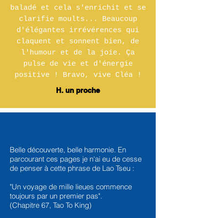
baladé et cela s'enrichit et se
clarifie moults... Beaucoup
d'élégantes irrévérences qui
claquent et sonnent bien, de
l'humour et de la joie. Ça
pulse de vie et d'énergie
positive ! Bravo, vive Cléa !
H. un proche
Belle découverte, belle harmonie. En
parcourant ces pages je n'ai eu de cesse
de penser à cette phrase de Lao Tseu :
"Un voyage de mille lieues commence
toujours par un premier pas".
(Chapitre 67, Tao To King)