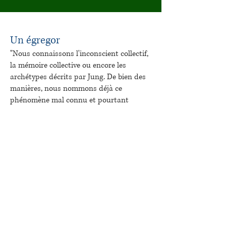
Un égregor
"Nous connaissons l'inconscient collectif,
la mémoire collective ou encore les
archétypes décrits par Jung.
De bien des
manières, nous nommons déjà ce
phénomène mal connu et pourtant
inscrit en nous : l'égrégore. Mais si nous
sommes capables de générer ensemble
cette conscience partagée, elle aussi a le
pouvoir d'agir sur nous...
Un égrégore est produit par un puissant
courant de pensée collective. Lorsque
plusieurs personnes se focalisent
ensemble sur un même objet, avec une
même intensité, ils développent une
énergie commune. Nous connaissons