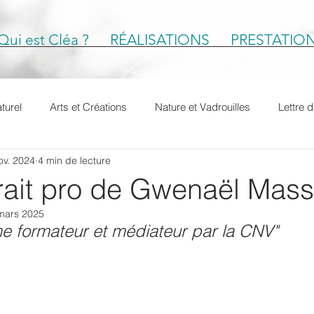
Qui est Cléa ?
RÉALISATIONS
PRESTATIO
turel
Arts et Créations
Nature et Vadrouilles
Lettre 
ov. 2024
4 min de lecture
e
#petitportrait
Petits Portraits pro
rtrait pro de Gwenaël Mas
mars 2025
e formateur et médiateur par la CNV"