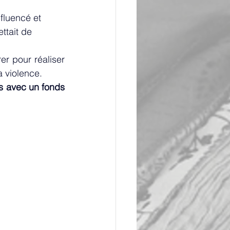
fluencé et 
ttait de 
r pour réaliser 
a violence.
s avec un fonds 