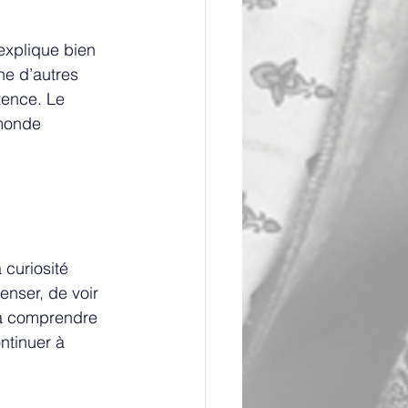
explique bien 
e d’autres 
tence. Le 
monde 
 curiosité 
nser, de voir 
 à comprendre 
ntinuer à 