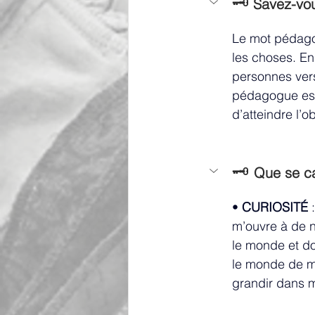
🗝️
Savez-vou
Le mot pédagog
les choses. E
personnes vers
pédagogue est
d’atteindre l’ob
🗝️ 
Que se ca
• 
CURIOSITÉ 
m’ouvre à de n
le monde et d
le monde de me
grandir dans m