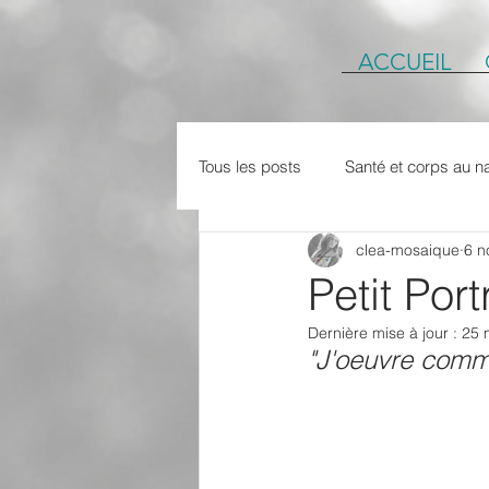
ACCUEIL
Tous les posts
Santé et corps au na
clea-mosaique
6 n
#article
Petit portrait de Colin
Petit Po
Dernière mise à jour :
25 
"J'oeuvre comm