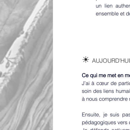
un lien authe
ensemble et do
☀︎ 
AUJOURD'HUI
Ce qui me met en mo
J’ai à cœur de par
soin des liens humai
à nous comprendre n
Ensuite, je suis pa
pédagogiques vers de