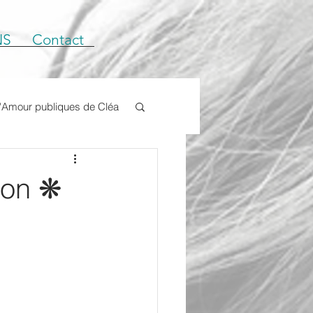
NS
Contact
d'Amour publiques de Cléa
son ❋