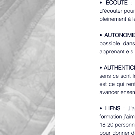
• 
ECOUTE
 :
d’écouter pour
pleinement à le
• 
AUTONOMI
possible dans
apprenant.e.s 
• 
AUTHENTIC
sens ce sont le
est ce qui ren
avancer ensemb
• 
LIENS
 : 
J’
formation j’a
18-20 personnes
pour donner de