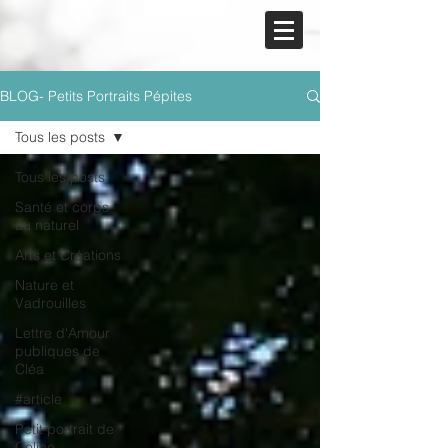
BLOG- Petits Portraits Pépites
Tous les posts
Tous les posts
Santé et corps
au naturel
Arts et Créations
Nature et
Vadrouilles
Lettre d'Amour
publiques de
Cléa
#article
Petit portrait de
Coline