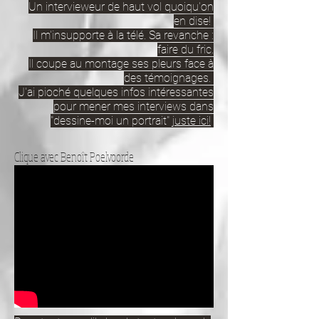
Un intervieweur de haut vol quoiqu'on
en dise!
Il m'insupporte à la télé. Sa revanche :
faire du fric.
Il coupe au montage ses pleurs face à
des témoignages.
J'ai pioché quelques infos intéressantes
pour mener mes interviews dans
"dessine-moi un portrait"
juste ici!
Clique avec Benoît Poelvoorde