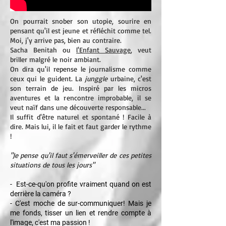
On pourrait snober son utopie, sourire en
pensant qu'il est jeune et réfléchit comme tel.
Moi, j'y arrive pas, bien au contraire.
Sacha Benitah ou
l'Enfant Sauvage
, veut
briller malgré le noir ambiant.
On dira qu'il repense le journalisme comme
ceux qui le guident. La
junggle
urbaine, c'est
son terrain de jeu. Inspiré par les micros
aventures et la rencontre improbable, il se
veut naïf dans une découverte responsable...
Il suffit d'être naturel et spontané ! Facile à
dire. Mais lui, il le fait et faut garder le rythme
!
"Je pense qu'il faut s'émerveiller de ces petites
situations de tous les jours"
- Est-ce-qu'on profite vraiment quand on est
derrière la caméra ?
- C'est moche de sur-communiquer! Mais je
me fonds, tisser un lien et rendre compte à
l'image, c'est ma passion !