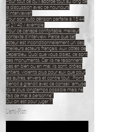
Pour tout ce qu'il aborde tout au long de
la discussion avec ce nounours
d'interviewer!
Pour son auto dérision parfaite à 15'44
et 21'40 / exemple.
Pour ce canapé confortable, meilleur
contexte d'interview. Parce que cet
acteur est inconditionnellement un des
meilleurs acteurs français. Aux côtés de
Depardieu. Quoi que vous disiez, ce sont
des monuments. Car ils ne raisonnent
pas en bien ou en mal, ils sont, drôles,
entiers, violents plus pour eux que pour
les autres, envers et contre tout . Point.
Benoit a grandit avec ce conseil "amuse
toi le plus longtemps possible mais ne
fais de mal à personne".
Qui on est pour juger ?
L'emi-Fion