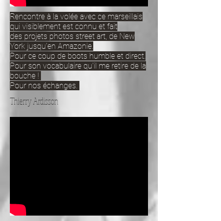
Rencontre à la volée avec ce marseillais
qui visiblement est connu et fait
des projets photos street art, de New
York jusqu'en Amazonie.
Pour ce coup de boots humble et direct.
Pour son vocabulaire qu'il me retire de la
bouche !
Pour nos échanges.
Thierry Ardisson