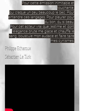
Pour cette émission inimitable et
touchante,
qui claque un peu beaucoup le bec. Pour
entendre ces langages. Pour pleurer pour
du bon, du si beau.
Pour cet acteur vrai que j'estime et dont
l'élégance brute me glace et chauffe le
sang, bouscule mon audace et faire taire
mes cynismes.
Philippe Echaroux
Sébastien Le Turk